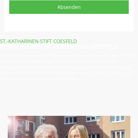
ST.-KATHARINEN-STIFT COESFELD
MOBIL BLEIBEN IM HERZEN VON COESFELD
Wir sind für Sie da, wenn Sie Pflege und Unterstützung brauchen. Von montags
bis freitags in der Tagespflege, für einen festen Zeitraum in unserer
Kurzzeitpflege oder dauerhaft in einem unserer gepflegten Einzelzimmer. Wir
kümmern uns um Sie, bzw. Ihre Angehörigen, wenn der Bedarf an Pflege und
Betreuung im eigenen Zuhause zu groß wird.