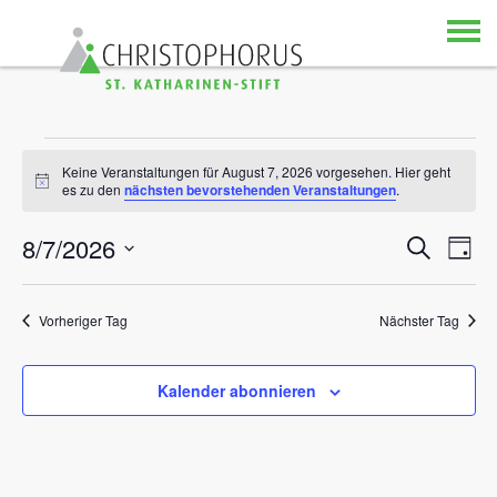
Skip to content
VERANSTALTUNGEN FÜR AUG
Keine Veranstaltungen für August 7, 2026 vorgesehen. Hier geht
Hinweis
es zu den
nächsten bevorstehenden Veranstaltungen
.
8/7/2026
Ver
Verans
Suche
Tag
Datum
Ans
Suche
wählen.
Vorheriger Tag
Nächster Tag
Nav
und
Ansich
Kalender abonnieren
Naviga