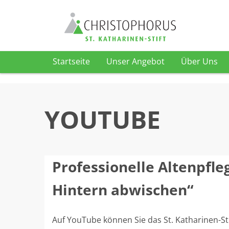
Startseite
Unser Angebot
Über Uns
Skip to content
YOUTUBE
Professionelle Altenpfle
Hintern abwischen“
Auf YouTube können Sie das St. Katharinen-Stif